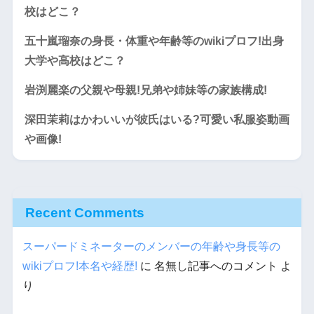
校はどこ？
五十嵐瑠奈の身長・体重や年齢等のwikiプロフ!出身
大学や高校はどこ？
岩渕麗楽の父親や母親!兄弟や姉妹等の家族構成!
深田茉莉はかわいいが彼氏はいる?可愛い私服姿動画
や画像!
Recent Comments
スーパードミネーターのメンバーの年齢や身長等の
wikiプロフ!本名や経歴!
に
名無し記事へのコメント
よ
り