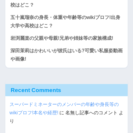
校はどこ？
五十嵐瑠奈の身長・体重や年齢等のwikiプロフ!出身
大学や高校はどこ？
岩渕麗楽の父親や母親!兄弟や姉妹等の家族構成!
深田茉莉はかわいいが彼氏はいる?可愛い私服姿動画
や画像!
Recent Comments
スーパードミネーターのメンバーの年齢や身長等の
wikiプロフ!本名や経歴!
に
名無し記事へのコメント
よ
り