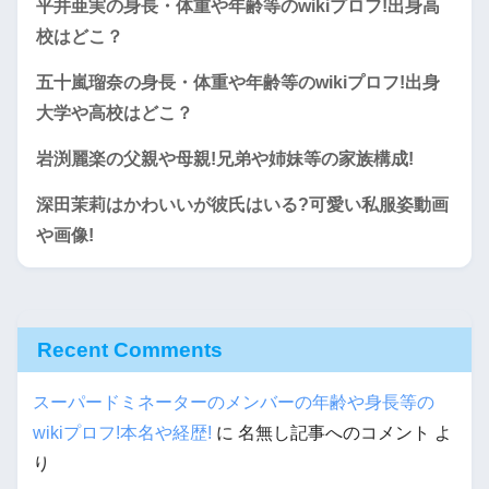
平井亜実の身長・体重や年齢等のwikiプロフ!出身高
須貝龍さんは2019年に、元アルペンスキーヤーの未里さ
校はどこ？
ん(旧姓金子)とご結婚。お2人の間には錬(れん)くん、心琥
(こはく)くんという2人の子供がいらっしゃいます。未里
五十嵐瑠奈の身長・体重や年齢等のwikiプロフ!出身
さんがSNSなどでご家族の様子を発信されています。き
大学や高校はどこ？
ょうだいは姉の麗(うらら)さんと弟の完(かん)さん。どち
岩渕麗楽の父親や母親!兄弟や姉妹等の家族構成!
らも学生時代はアルペンで活躍されました。
深田茉莉はかわいいが彼氏はいる?可愛い私服姿動画
父親は澄夫さん、母親は清美さん。幼少期には一緒にバッ
や画像!
クカントリースキーを楽しんでいたそうです。アスリート
一家から生まれたオリンピアン。きっとDNAは須貝龍さ
未里さんのインスタには、お子さんたちと一緒にゲレンデ
んのお子さんたちにも受け継がれていくのでしょうね。将
に降りている画像も投稿されていました。水を得た魚？
Recent Comments
来が非常に楽しみです。
とってもカッコいいママさんですね〜
スーパードミネーターのメンバーの年齢や身長等の
最後までお読みいただきありがとうございました。
wikiプロフ!本名や経歴!
に
名無し記事へのコメント
よ
須貝龍の息子
り
※当記事は公開情報やネット上の声をもとに独自にまとめたものです。