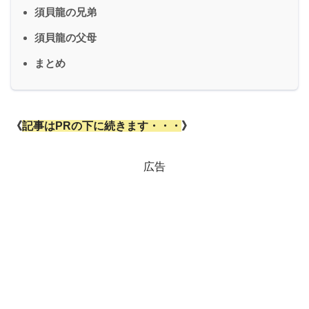
須貝龍の兄弟
須貝龍の父母
まとめ
《
記事はPRの下に続きます・・・
》
広告