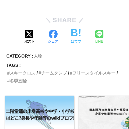
SHARE
須貝龍の妻
須貝龍の兄弟
ポスト
シェア
はてブ
LINE
須貝龍さんには
姉と弟
がいらっしゃいます。須貝龍さんは
3人きょうだいの真ん中なんですね。テレビ新潟のレポー
CATEGORY :
人物
トの中で紹介がありました。
TAGS :
スキークロス
チームクレブ
フリースタイルスキー
長女：麗(うらら)さん 1990年9月22日生まれ、
冬季五輪
新潟県立八海高校〜東海大学
長男：龍(りょう)さん 1991年12月11日生まれ、
新潟県立八海高校
次男：完(かん)さん 1993年10月24日まれ、新潟