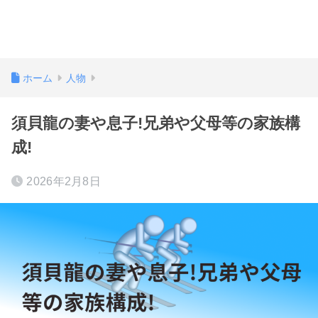
ホーム
人物
須貝龍の妻や息子!兄弟や父母等の家族構
成!
2026年2月8日