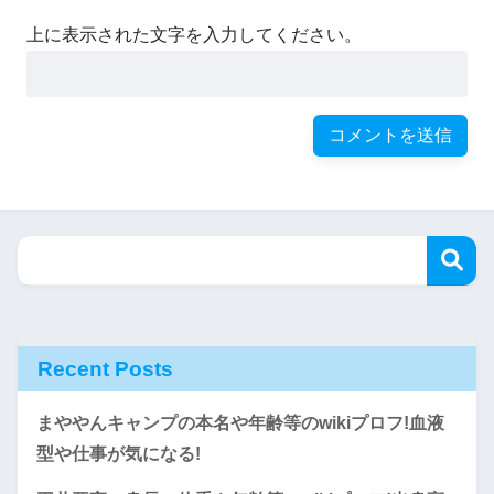
上に表示された文字を入力してください。
澄夫さんは新潟県の旧中条町(現胎内市)ご出身。雪とは切
っても切れない縁があったんですね。ちなみに、須貝龍さ
んの過去ブログには、「
父ちゃんと巻機(まきはた)山に行
って来ました
」なんて
記事
が投稿されていました。巻機山
同じ競技をやられていたわけですから、夫の競技生活にも
は標高1967メートル！
理解はあるでしょうし、サポート面もしっかりしてますよ
ね、きっと。参考までに、未里さんの現役時代の写真がこ
めっちゃスゴイ親子だったんです笑
ちら。
まとめ
Recent Posts
今回は、フリースタイルスキーのスノークロス種目での躍
動が期待されているスキーヤー、
須貝龍(すがいりょう)さ
まややんキャンプの本名や年齢等のwikiプロフ!血液
んのご家族の話題について深掘りしてまいりました
。
型や仕事が気になる!