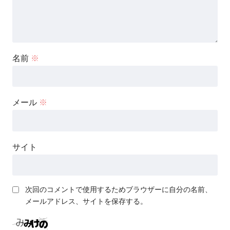
【特集】約半年後に迫ってきた冬のオリンピッ
お2人は2019年1月に入籍〜6月結婚式。スキー仲間からも
ク目指し“スキークロス”でメダル獲得へ 須貝龍
祝福されていました。
選手「前回“指の差”で敗れた悔しさ晴らしたい」
《新潟》
https://t.co/so9V0G7zdY
名前
※
— TeNYテレビ新潟 (@TeNY4ch)
August 9,
2025
メール
※
須貝龍さんの
父親は澄夫さん、母親は清美さん
といわれま
す。須貝龍さんが出場する大会へはお2人で海外まで応援
サイト
に駆けつけることもあるそうです。こちらもテレビ新潟の
レポートの中で紹介されていました。
次回のコメントで使用するためブラウザーに自分の名前、
須貝龍さんの幼少期には一緒にスキーを滑りに行っていた
メールアドレス、サイトを保存する。
というご両親。スキー競技というよりは、バックカントリ
ースキーを楽しんでおられたようです。