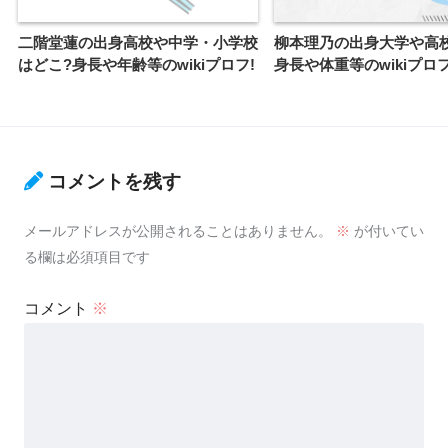
県立八海高校〜近畿大学
二階堂蓮の出身高校や中学・小学校
柳本理乃の出身大学や高
はどこ?身長や年齢等のwikiプロフ!
身長や体重等のwikiプロフ
みなさん、アルペンのスキーヤーでした。地方大会などで
は一緒のレースに出ることもあったようですよ。記録によ
ると麗さんは2013年まで、完さんは2018年までの成績が
残っていました。姉と弟はすでに競技からは引退されてい
コメントを残す
ます。
須貝龍さんは2019年にご結婚。妻は
須貝未里(みさと)さん
メールアドレスが公開されることはありません。
※
が付いてい
といわれます。
幼少期には3人揃って夏は水泳、冬はスキーに取り組んで
る欄は必須項目です
いたそうです。実家は3人のトロフィーだらけだとか。ガ
秋田県出身、1988年生まれの未里さん(旧姓金子)も、かつ
チのアスリート一家だったんですね。
コメント
※
ては日本を代表するアルペンスキーヤー。2014年には全
日本選手権スーパー大回転で優勝された経験をお持ちで
す。夫婦揃って、アルペンのトップスキーヤーだったんで
須貝龍の父母
すね。現役引退後はスキーのトレーナーなどをやられてい
たそうです。